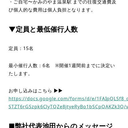
・ご自宅〜かみのやま温泉駅 までの往復交通費及
び個人的な費用は個人負担となります。
▼定員と最低催行人数
定員：15名
最小催行人数：6名 ※開催1週間前までに決定い
たします。
お申し込みはこちら ▶︎▶︎
https://docs.google.com/forms/d/e/1FAIpQLSf8_c
STZT6rGSzpk6ClyTQZe8jtyeRyBo1bSCpOAKZk3Q/
■弊社代表池田からのメッセージ